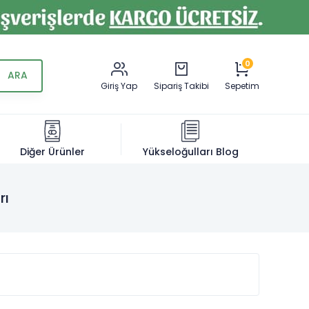
0
Giriş Yap
Sipariş Takibi
Sepetim
Diğer Ürünler
Yükseloğulları Blog
rı