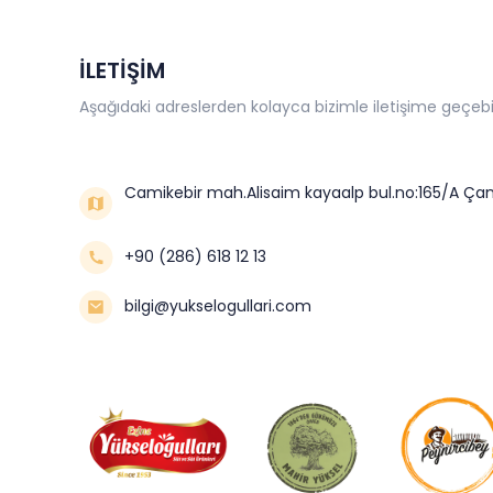
İLETİŞİM
Aşağıdaki adreslerden kolayca bizimle iletişime geçebil
Camikebir mah.Alisaim kayaalp bul.no:165/A Çan
+90 (286) 618 12 13
bilgi@yukselogullari.com