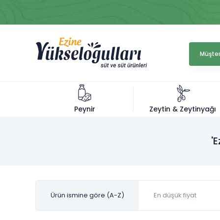
Müşter
Zeytin & Zeytinyağı
Peynir
'E
Ürün ismine göre (A-Z)
En düşük fiyat