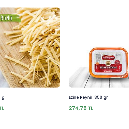
0 g
Ezine Peyniri 350 gr
TL
274,75 TL