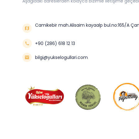
Aşağıdaki adreslerden kolayca bizimle iletişime geçebil
Camikebir mah.Alisaim kayaalp bul.no:165/A Çan
+90 (286) 618 12 13
bilgi@yukselogullari.com