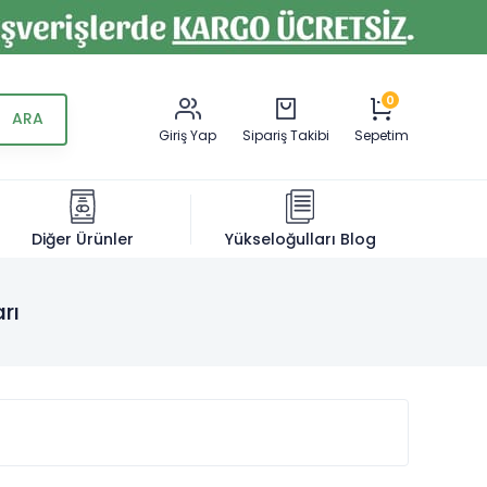
0
Giriş Yap
Sipariş Takibi
Sepetim
Diğer Ürünler
Yükseloğulları Blog
arı