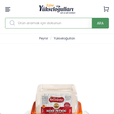
ARA
Peynir
Yükseloğulları