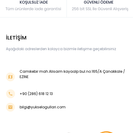
İLETİŞİM
Aşağıdaki adreslerden kolayca bizimle iletişime geçebilirsiniz
Camikebir mah.Alisaim kayaalp bul.no:165/A Çanakkale /
EZİNE
+90 (286) 618 12 13
bilgi@yukselogullari.com