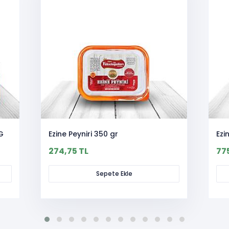
KG
Ezine Peyniri 350 gr
274,75 TL
77
Sepete Ekle