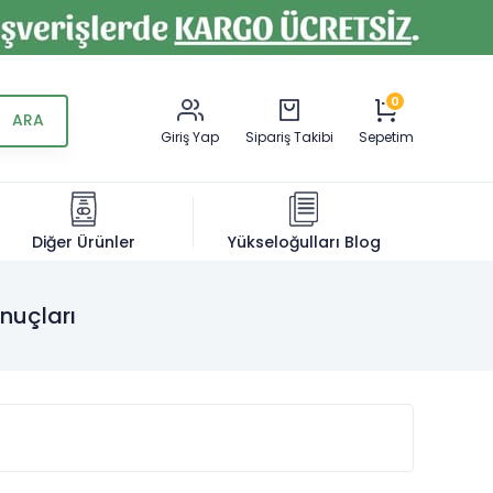
0
Giriş Yap
Sipariş Takibi
Sepetim
Diğer Ürünler
Yükseloğulları Blog
onuçları