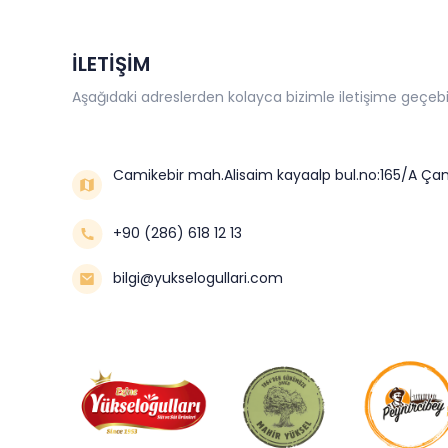
İLETİŞİM
Aşağıdaki adreslerden kolayca bizimle iletişime geçebil
Camikebir mah.Alisaim kayaalp bul.no:165/A Çan
+90 (286) 618 12 13
bilgi@yukselogullari.com