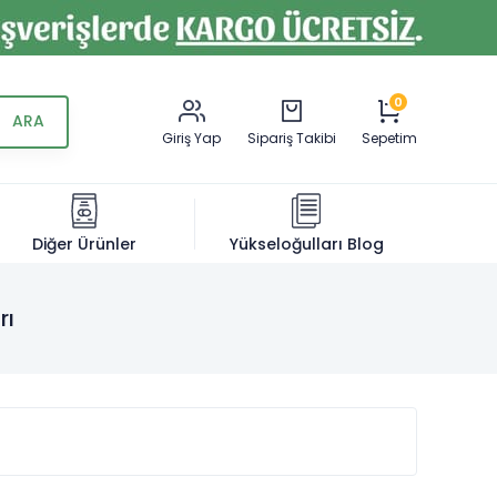
0
Giriş Yap
Sipariş Takibi
Sepetim
Diğer Ürünler
Yükseloğulları Blog
rı