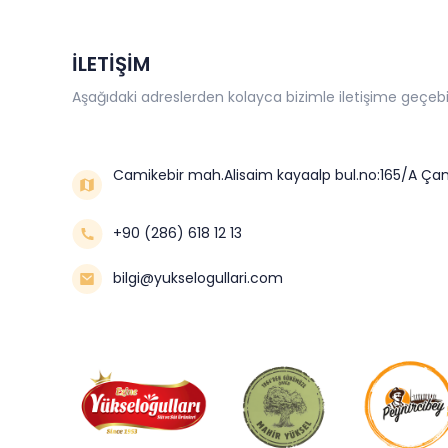
İLETİŞİM
Aşağıdaki adreslerden kolayca bizimle iletişime geçebil
Camikebir mah.Alisaim kayaalp bul.no:165/A Çan
+90 (286) 618 12 13
bilgi@yukselogullari.com