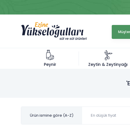
Müşter
Zeytin & Zeytinyağı
Peynir
'
Ürün ismine göre (A-Z)
En düşük fiyat