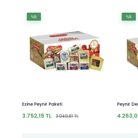
%5
%5
Ezine Peynir Paketi
Peynir D
3.752,15 TL
4.263,0
3.949,61 TL