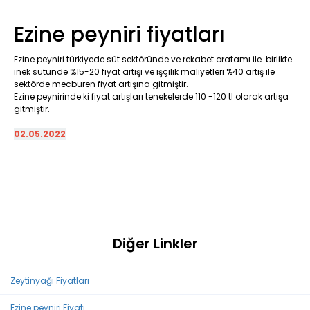
Ezine peyniri fiyatları
Ezine peyniri türkiyede süt sektöründe ve rekabet oratamı ile birlikte
inek sütünde %15-20 fiyat artışı ve işçilik maliyetleri %40 artış ile
sektörde mecburen fiyat artışına gitmiştir.
Ezine peynirinde ki fiyat artışları tenekelerde 110 -120 tl olarak artışa
gitmiştir.
02.05.2022
Diğer Linkler
Zeytinyağı Fiyatları
Ezine peyniri Fiyatı