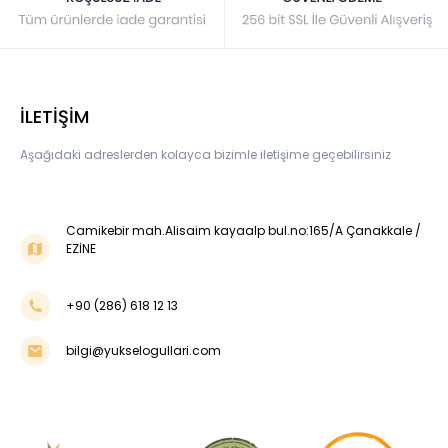
İLETİŞİM
Aşağıdaki adreslerden kolayca bizimle iletişime geçebilirsiniz
Camikebir mah.Alisaim kayaalp bul.no:165/A Çanakkale /
EZİNE
+90 (286) 618 12 13
bilgi@yukselogullari.com