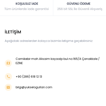
İLETİŞİM
Aşağıdaki adreslerden kolayca bizimle iletişime geçebilirsiniz
Camikebir mah.Alisaim kayaalp bul.no:165/A Çanakkale /
EZİNE
+90 (286) 618 12 13
bilgi@yukselogullari.com