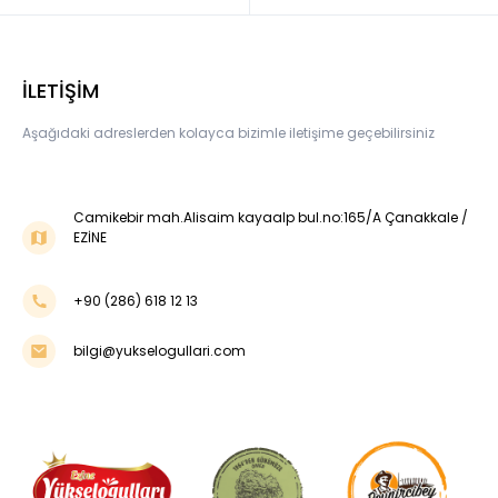
İLETİŞİM
Aşağıdaki adreslerden kolayca bizimle iletişime geçebilirsiniz
Camikebir mah.Alisaim kayaalp bul.no:165/A Çanakkale /
EZİNE
+90 (286) 618 12 13
bilgi@yukselogullari.com