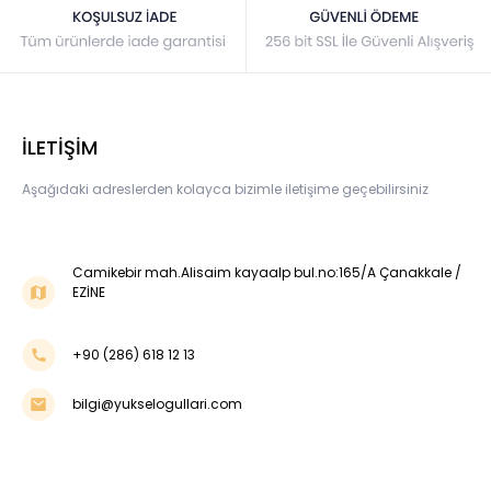
İLETİŞİM
Aşağıdaki adreslerden kolayca bizimle iletişime geçebilirsiniz
Camikebir mah.Alisaim kayaalp bul.no:165/A Çanakkale /
EZİNE
+90 (286) 618 12 13
bilgi@yukselogullari.com