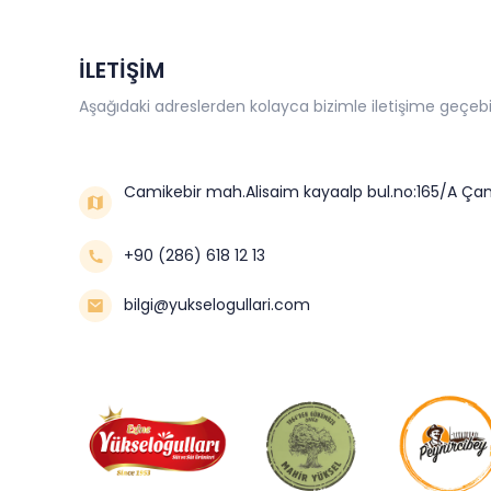
İLETİŞİM
Aşağıdaki adreslerden kolayca bizimle iletişime geçebil
Camikebir mah.Alisaim kayaalp bul.no:165/A Çan
+90 (286) 618 12 13
bilgi@yukselogullari.com