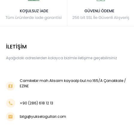
İLETİŞİM
Aşağıdaki adreslerden kolayca bizimle iletişime geçebilirsiniz
Camikebir mah.Alisaim kayaalp bul.no:165/A Çanakkale /
EZİNE
+90 (286) 618 12 13
bilgi@yukselogullari.com