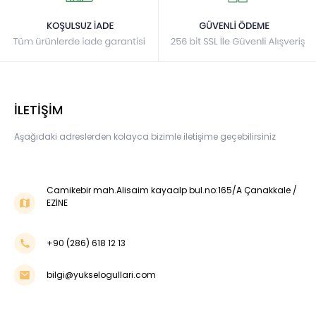
İLETİŞİM
Aşağıdaki adreslerden kolayca bizimle iletişime geçebilirsiniz
Camikebir mah.Alisaim kayaalp bul.no:165/A Çanakkale /
EZİNE
+90 (286) 618 12 13
bilgi@yukselogullari.com