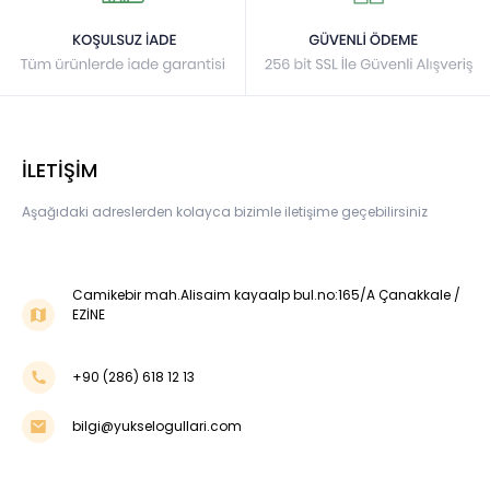
İLETİŞİM
Aşağıdaki adreslerden kolayca bizimle iletişime geçebilirsiniz
Camikebir mah.Alisaim kayaalp bul.no:165/A Çanakkale /
EZİNE
+90 (286) 618 12 13
bilgi@yukselogullari.com