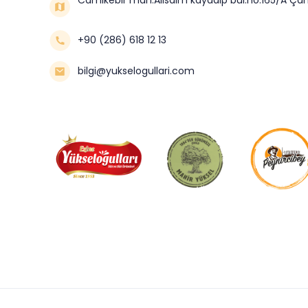
+90 (286) 618 12 13
bilgi@yukselogullari.com