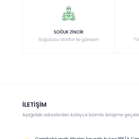
İLETİŞİM
Aşağıdaki adreslerden kolayca bizimle iletişime geçebil
Camikebir mah.Alisaim kayaalp bul.no:165/A Çan