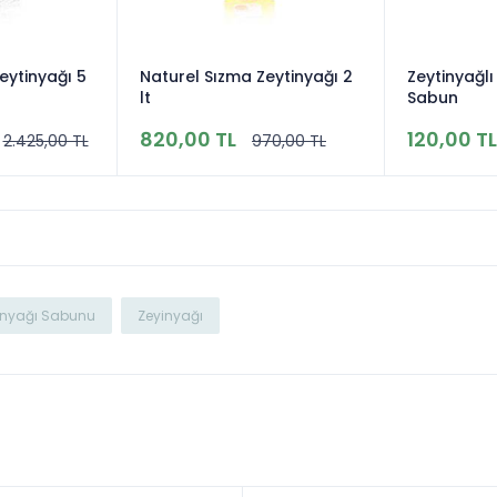
eytinyağı 5
Naturel Sızma Zeytinyağı 2
Zeytinyağl
lt
Sabun
820,00 TL
120,00 TL
2.425,00 TL
970,00 TL
tinyağı Sabunu
Zeyinyağı