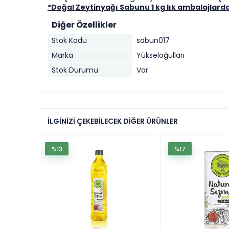
*Doğal Zeytinyağı Sabunu 1 kg lık ambalajlard
Diğer Özellikler
Stok Kodu
sabun017
Marka
Yükseloğulları
Stok Durumu
Var
İLGINIZI ÇEKEBILECEK DIĞER ÜRÜNLER
%13
%17