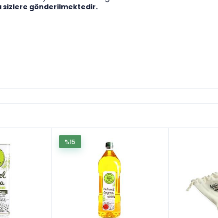
a sizlere gönderilmektedir.
%15