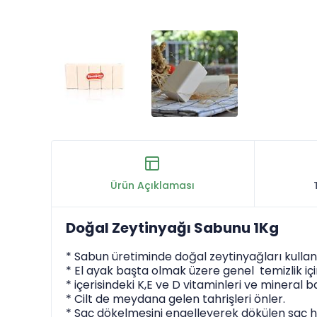
Ürün Açıklaması
D
oğal Zeytinyağı Sabunu 1Kg
* Sabun üretiminde doğal zeytinyağları kullan
* El ayak başta olmak üzere genel temizlik için 
* içerisindeki K,E ve D vitaminleri ve mineral 
* Cilt de meydana gelen tahrişleri önler.
* Saç dökelmesini engelleyerek dökülen saç hü