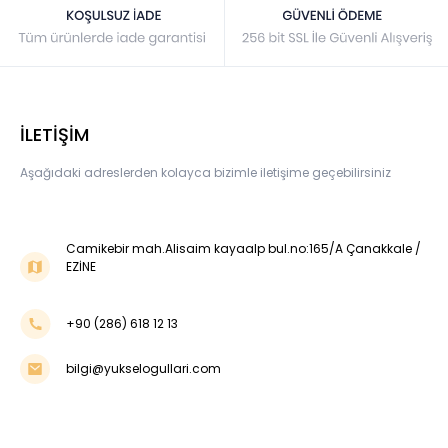
İLETİŞİM
Aşağıdaki adreslerden kolayca bizimle iletişime geçebilirsiniz
Camikebir mah.Alisaim kayaalp bul.no:165/A Çanakkale /
EZİNE
+90 (286) 618 12 13
bilgi@yukselogullari.com