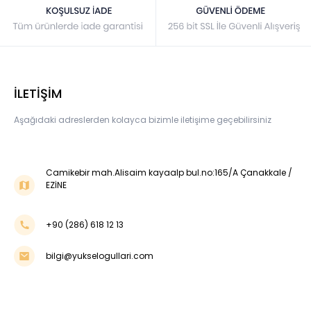
İLETİŞİM
Aşağıdaki adreslerden kolayca bizimle iletişime geçebilirsiniz
Camikebir mah.Alisaim kayaalp bul.no:165/A Çanakkale /
EZİNE
+90 (286) 618 12 13
bilgi@yukselogullari.com