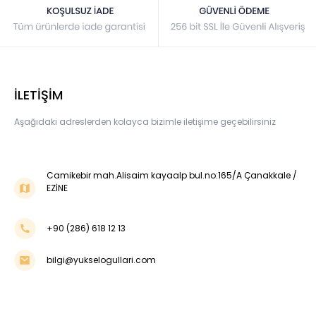
İLETİŞİM
Aşağıdaki adreslerden kolayca bizimle iletişime geçebilirsiniz
Camikebir mah.Alisaim kayaalp bul.no:165/A Çanakkale /
EZİNE
+90 (286) 618 12 13
bilgi@yukselogullari.com