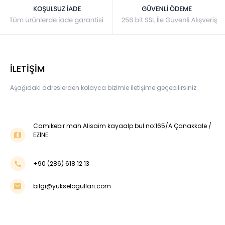
İLETİŞİM
Aşağıdaki adreslerden kolayca bizimle iletişime geçebilirsiniz
Camikebir mah.Alisaim kayaalp bul.no:165/A Çanakkale /
EZİNE
+90 (286) 618 12 13
bilgi@yukselogullari.com