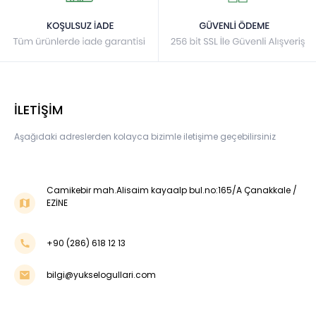
İLETİŞİM
Aşağıdaki adreslerden kolayca bizimle iletişime geçebilirsiniz
Camikebir mah.Alisaim kayaalp bul.no:165/A Çanakkale /
EZİNE
+90 (286) 618 12 13
bilgi@yukselogullari.com