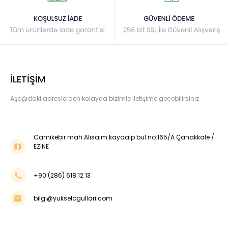
İLETİŞİM
Aşağıdaki adreslerden kolayca bizimle iletişime geçebilirsiniz
Camikebir mah.Alisaim kayaalp bul.no:165/A Çanakkale /
EZİNE
+90 (286) 618 12 13
bilgi@yukselogullari.com