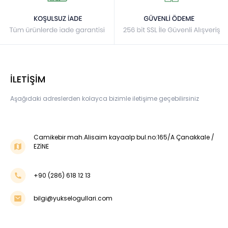
İLETİŞİM
Aşağıdaki adreslerden kolayca bizimle iletişime geçebilirsiniz
Camikebir mah.Alisaim kayaalp bul.no:165/A Çanakkale /
EZİNE
+90 (286) 618 12 13
bilgi@yukselogullari.com