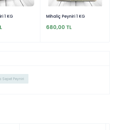
ri 1 KG
Mihaliç Peyniri 1 KG
L
680,00 TL
Sepet Peyniri