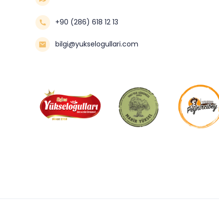
+90 (286) 618 12 13
bilgi@yukselogullari.com