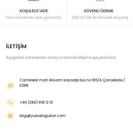
İLETİŞİM
Aşağıdaki adreslerden kolayca bizimle iletişime geçebilirsiniz
Camikebir mah.Alisaim kayaalp bul.no:165/A Çanakkale /
EZİNE
+90 (286) 618 12 13
bilgi@yukselogullari.com