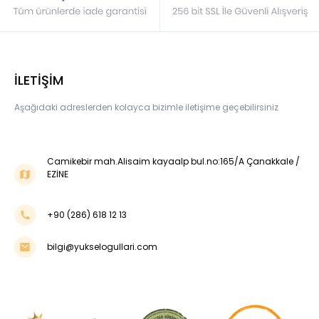
İLETİŞİM
Aşağıdaki adreslerden kolayca bizimle iletişime geçebilirsiniz
Camikebir mah.Alisaim kayaalp bul.no:165/A Çanakkale /
EZİNE
+90 (286) 618 12 13
bilgi@yukselogullari.com