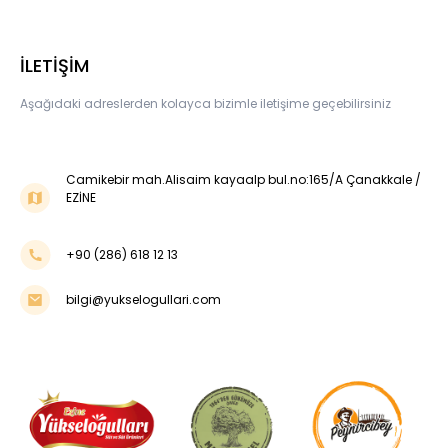
İLETİŞİM
Aşağıdaki adreslerden kolayca bizimle iletişime geçebilirsiniz
Camikebir mah.Alisaim kayaalp bul.no:165/A Çanakkale /
EZİNE
+90 (286) 618 12 13
bilgi@yukselogullari.com