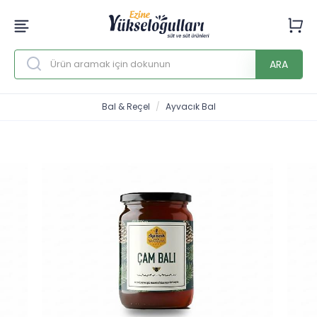
ARA
Bal & Reçel
Ayvacık Bal