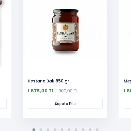
Kestane Balı 850 gr
Meş
1.675,00 TL
1.
1.800,00 TL
Sepete Ekle