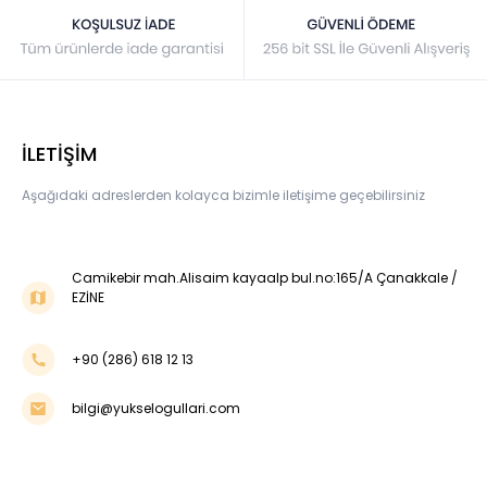
İLETİŞİM
Aşağıdaki adreslerden kolayca bizimle iletişime geçebilirsiniz
Camikebir mah.Alisaim kayaalp bul.no:165/A Çanakkale /
EZİNE
+90 (286) 618 12 13
bilgi@yukselogullari.com