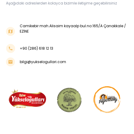
Aşağıdaki adreslerden kolayca bizimle iletişime geçebilirsiniz
Camikebir mah.Alisaim kayaalp bul.no:165/A Çanakkale /
EZİNE
+90 (286) 618 12 13
bilgi@yukselogullari.com