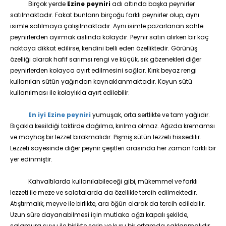
Birçok yerde
Ezine peyniri
adı altında başka peynirler
satılmaktadır. Fakat bunların birçoğu farklı peynirler olup, aynı
isimle satılmaya çalışılmaktadır. Aynı isimle pazarlanan sahte
peynirlerden ayırmak aslında kolaydır. Peynir satın alırken bir kaç
noktaya dikkat edilirse, kendini belli eden özelliktedir. Görünüş
özelliği olarak hafif sarımsı rengi ve küçük, sık gözenekleri diğer
peynirlerden kolayca ayırt edilmesini sağlar. Kırık beyaz rengi
kullanılan sütün yağından kaynaklanmaktadır. Koyun sütü
kullanılması ile kolaylıkla ayırt edilebilir.
En iyi Ezine peyniri
yumuşak, orta sertlikte ve tam yağlıdır.
Bıçakla kesildiği taktirde dağılma, kırılma olmaz. Ağızda kremamsı
ve mayhoş bir lezzet bırakmalıdır. Pişmiş sütün lezzeti hissedilir.
Lezzeti sayesinde diğer peynir çeşitleri arasında her zaman farklı bir
yer edinmiştir.
Kahvaltılarda kullanılabileceği gibi, mükemmel ve farklı
lezzeti ile meze ve salatalarda da özellikle tercih edilmektedir.
Atıştırmalık, meyve ile birlikte, ara öğün olarak da tercih edilebilir.
Uzun süre dayanabilmesi için mutlaka ağzı kapalı şekilde,
salamura suyu ile birlikte serin ve kuru bir ortamda saklanmalıdır.