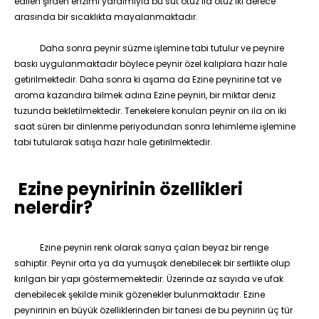
edilen şirden enzimi yardımıyla bu süt otuz ila otuz iki derece
arasında bir sıcaklıkta mayalanmaktadır.
Daha sonra peynir süzme işlemine tabi tutulur ve peynire
baskı uygulanmaktadır böylece peynir özel kalıplara hazır hale
getirilmektedir. Daha sonra ki aşama da Ezine peynirine tat ve
aroma kazandıra bilmek adına Ezine peyniri, bir miktar deniz
tuzunda bekletilmektedir. Tenekelere konulan peynir on ila on iki
saat süren bir dinlenme periyodundan sonra lehimleme işlemine
tabi tutularak satışa hazır hale getirilmektedir.
Ezine peynirinin özellikleri
nelerdir?
Ezine peyniri renk olarak sarıya çalan beyaz bir renge
sahiptir. Peynir orta ya da yumuşak denebilecek bir sertlikte olup
kırılgan bir yapı göstermemektedir. Üzerinde az sayıda ve ufak
denebilecek şekilde minik gözenekler bulunmaktadır. Ezine
peynirinin en büyük özelliklerinden bir tanesi de bu peynirin üç tür