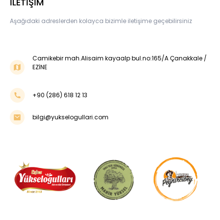
İLETİŞİM
Aşağıdaki adreslerden kolayca bizimle iletişime geçebilirsiniz
Camikebir mah.Alisaim kayaalp bul.no:165/A Çanakkale /
EZİNE
+90 (286) 618 12 13
bilgi@yukselogullari.com