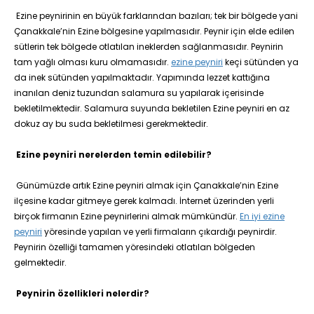
Ezine peynirinin en büyük farklarından bazıları; tek bir bölgede yani
Çanakkale’nin Ezine bölgesine yapılmasıdır. Peynir için elde edilen
sütlerin tek bölgede otlatılan ineklerden sağlanmasıdır. Peynirin
tam yağlı olması kuru olmamasıdır.
ezine peyniri
keçi sütünden ya
da inek sütünden yapılmaktadır. Yapımında lezzet kattığına
inanılan deniz tuzundan salamura su yapılarak içerisinde
bekletilmektedir. Salamura suyunda bekletilen Ezine peyniri en az
dokuz ay bu suda bekletilmesi gerekmektedir.
Ezine peyniri nerelerden temin edilebilir?
Günümüzde artık Ezine peyniri almak için Çanakkale’nin Ezine
ilçesine kadar gitmeye gerek kalmadı. İnternet üzerinden yerli
birçok firmanın Ezine peynirlerini almak mümkündür.
En iyi ezine
peyniri
yöresinde yapılan ve yerli firmaların çıkardığı peynirdir.
Peynirin özelliği tamamen yöresindeki otlatılan bölgeden
gelmektedir.
Peynirin özellikleri nelerdir?