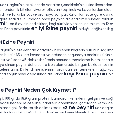
 Kaz Dağları'nın eteklerinde yer alan Çanakkale'nin Ezine ilçesinden
en endemik bitkileri yiyerek otlayan keçi, inek ve koyunlardan elde e
rdir ve farklı bir tat ve aromaya sahiptir. Kullanılan süte göre ayn
göre satışa sunulmadan önce peynirin dinlendirilme süreleri farklıl
niri
en 8 ay dinlendirilirken, keçi sütüyle yapılan ise minimum 12 a
en iyi Ezine peyniri
an Ezine peynirinin
olduğu değişkenlik 
i Ezine Peyniri
ağları'nın eteklerinde otlayarak beslenen keçilerin sütünün sağılma
an bu süt 65 C'de kaynatılır ve ardından soğumaya bırakılır. Sütün 
tılır ve 1 saat 45 dakikalık sürenin sonunda mayalama işlemi sona erer.
ya alınan peynir daha sonra ise salamurada bir gün bekletilmesini
elere alınır. Dinlendirme işleminin ardından ise, tenekelerin ağzı 
keçi Ezine peyniri
nca soğuk hava deposunda tutularak
ol
ur.
ne Peyniri Neden Çok Kıymetli?
şık 100 gr da 18,9 gram protein barındıran kemiklerin gelişimi ve sağ
ydası nedeni ile özellikle, hamilelik döneminde, çocukların kemik g
Ezine peyniri
larda çok fazla tercih edilmektedir.
Kaz dağları
ık ilçelerindeki doğal bitki örtüsü ve su kaynaklarıyla beslenen koyu