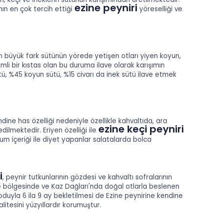
ezine peyniri
ın en çok tercih ettiği
yöreselliği ve
en büyük fark sütünün yörede yetişen otları yiyen koyun,
mli bir kıstas olan bu duruma ilave olarak karışımın
ü, %45 koyun sütü, %15 civarı da inek sütü ilave etmek
ndine has özelliği nedeniyle özellikle kahvaltıda, ara
ezine keçi peyniri
ilmektedir. Eriyen özelliği ile
yum içeriği ile diyet yapanlar salatalarda bolca
i
, peynir tutkunlarının gözdesi ve kahvaltı sofralarının
le bölgesinde ve Kaz Dağları'nda doğal otlarla beslenen
uyla 6 ila 9 ay bekletilmesi de Ezine peynirine kendine
litesini yüzyıllardır korumuştur.