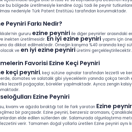
e bu bölgede üretilmesiyle kendine özgü tadı ile peynir tutkunların
lması nedeniyle Türk Patent Enstitüsü tarafından korunmaktadır.
ne Peyniri Farkı Nedir?
ezine peyniri
kkale’nin gururu
ile diğer peynirler arasındaki 
En iyi ezine peyniri
ve inekten üretilmesidir.
yapımı için öne
ına da dikkat edilmektedir. Örneğin karışıma %40 oranında keçi süt
en iyi ezine
peyniri
 olacak ve
üretimi gerçekleştirilecektir.
melerin Favorisi Ezine Keçi Peyniri
ne keçi peyniri
, keçi sütüne aşinalar tarafından lezzetli ve ke
erde, domates ve salatalık gibi yiyeceklerin yanında çokça tercih ed
arika lezzetli poğaçalar, börekler yapılmaktadır. Ayrıca zengin kalsi
nmaktadır.
seloğulları Ezine Peyniri
Ezine peynir
u, kıvamı ve ağızda bıraktığı tat ile fark yaratan
çilmez bir parçasıdır. Ezine peyniri, benzersiz aromasını, Çanakka
nlardan elde edilen sütlerden alır. Salamurada olgunlaştırma metod
lezzetini verir. Tamamen doğal yollarla üretilen Ezine peyniri aynı ka