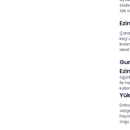
Sadec
tek o
Ezi
Çana
keçi 
kıvam
ideal
Gur
Ezi
öğünl
ile h
kulla
Yük
Dokus
vazge
hayva
özgü 