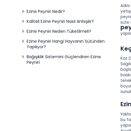
Adını
yetiş
Ezine Peyniri Nedir?
peyni
Kaliteli Ezine Peyniri Nasıl Anlaşılır?
süte 
pey
Ezine Peyniri Neden Tüketilmeli?
yapıl
Ezine Peyniri Hangi Hayvanın Sütünden
Yapılıyor?
Keç
Bağışıklık Sistemini Güçlendiren Ezine
Kaz D
Peyniri
Sağıl
başla
baskı
tenek
boyu
sunul
Ezi
Yakla
bu fa
yapan
Ayval