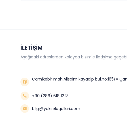
İLETİŞİM
Aşağıdaki adreslerden kolayca bizimle iletişime geçebil
Camikebir mah.Alisaim kayaalp bul.no:165/A Çan
+90 (286) 618 12 13
bilgi@yukselogullari.com