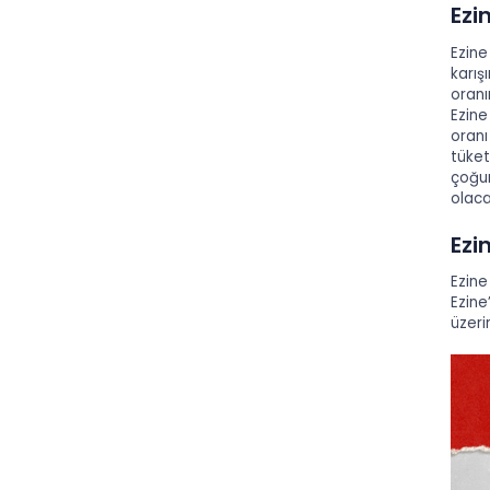
Ezin
Ezine
karış
oranı
Ezine
oranı
tüket
çoğun
olaca
Ezi
Ezine
Ezine
üzeri