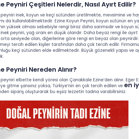
e Peyniri Çeşitleri Nelerdir, Nasıl Ayırt Edilir?
 peyniri inek, koyun ve keçi sütünden üretilmekte, mevsimine ve hayv
ımı da kullanılabilmektedir. Ezine Koyun Peyniri, koyun sütünün en yağ
nın yüksek olması sebebiyle rengi biraz daha sarımsıdır ve koyun sü
 inek peyniri, yağ oranı en düşük olandır. Daha beyaz rengi ile ayırt
 orta seviyede olan, diğerlerine göre rengi en beyaz olan peynirdir.
meyi tercih edilen kişiler tarafından daha çok tercih edilir. Firmamı
luğu keçi sütünden elde edilmektedir. Büyük gözenekli yapısı ve ağı
k.
ne Peyniri Nereden Alınır?
 peyniri elbette kendi yöresi olan Çanakkale Ezine’den alınır. Eğer
en iy
’ye gitme şansınız yoksa, Türkiye’nin en çok tercih edilen ve
nden sipariş oluşturarak bu eşsiz lezzetin tadına varabilirsiniz.