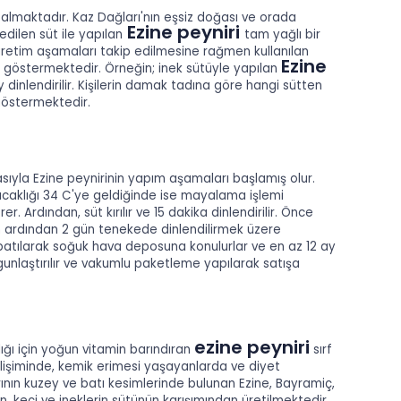
 almaktadır. Kaz Dağları'nın eşsiz doğası ve orada
Ezine peyniri
dilen süt ile yapılan
tam yağlı bir
ı üretim aşamaları takip edilmesine rağmen kullanılan
Ezine
ık göstermektedir. Örneğin; inek sütüyle yapılan
y dinlendirilir. Kişilerin damak tadına göre hangi sütten
göstermektedir.
sıyla Ezine peynirinin yapım aşamaları başlamış olur.
sıcaklığı 34 C'ye geldiğinde ise mayalama işlemi
 Ardından, süt kırılır ve 15 dakika dinlendirilir. Önce
n ardından 2 gün tenekede dinlendilirmek üzere
kapatılarak soğuk hava deposuna konulurlar ve en az 12 ay
gunlaştırılır ve vakumlu paketleme yapılarak satışa
ezine peyniri
lığı için yoğun vitamin barındıran
sırf
elişiminde, kemik erimesi yaşayanlarda ve diyet
nın kuzey ve batı kesimlerinde bulunan Ezine, Bayramiç,
n, keçi ve ineklerin sütünün karışımından üretilmektedir.