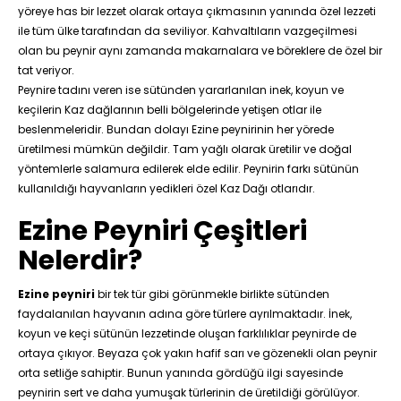
yöreye has bir lezzet olarak ortaya çıkmasının yanında özel lezzeti
ile tüm ülke tarafından da seviliyor. Kahvaltıların vazgeçilmesi
olan bu peynir aynı zamanda makarnalara ve böreklere de özel bir
tat veriyor.
Peynire tadını veren ise sütünden yararlanılan inek, koyun ve
keçilerin Kaz dağlarının belli bölgelerinde yetişen otlar ile
beslenmeleridir. Bundan dolayı Ezine peynirinin her yörede
üretilmesi mümkün değildir. Tam yağlı olarak üretilir ve doğal
yöntemlerle salamura edilerek elde edilir. Peynirin farkı sütünün
kullanıldığı hayvanların yedikleri özel Kaz Dağı otlarıdır.
Ezine Peyniri Çeşitleri
Nelerdir?
Ezine peyniri
bir tek tür gibi görünmekle birlikte sütünden
faydalanılan hayvanın adına göre türlere ayrılmaktadır. İnek,
koyun ve keçi sütünün lezzetinde oluşan farklılıklar peynirde de
ortaya çıkıyor. Beyaza çok yakın hafif sarı ve gözenekli olan peynir
orta setliğe sahiptir. Bunun yanında gördüğü ilgi sayesinde
peynirin sert ve daha yumuşak türlerinin de üretildiği görülüyor.