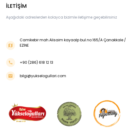
İLETİŞİM
Aşağıdaki adreslerden kolayca bizimle iletişime geçebilirsiniz
Camikebir mah.Alisaim kayaalp bul.no:165/A Çanakkale /
EZİNE
+90 (286) 618 12 13
bilgi@yukselogullari.com