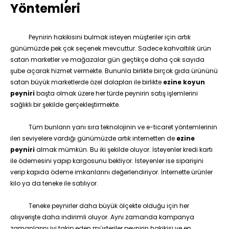
Yöntemleri
Peynirin hakikisini bulmak isteyen müşteriler için artık
günümüzde pek çok seçenek mevcuttur. Sadece kahvaltılık ürün
satan marketler ve mağazalar gün geçtikçe daha çok sayıda
şube açarak hizmet vermekte. Bununla birlikte birçok gıda ürününü
satan büyük marketlerde özel dolapları ile birlikte
ezine koyun
peyniri
başta olmak üzere her türde peynirin satış işlemlerini
sağlıklı bir şekilde gerçekleştirmekte.
Tüm bunların yanı sıra teknolojinin ve e-ticaret yöntemlerinin
ileri seviyelere vardığı günümüzde artık internetten de
ezine
peyniri
almak mümkün. Bu iki şekilde oluyor. İsteyenler kredi kartı
ile ödemesini yapıp kargosunu bekliyor. İsteyenler ise siparişini
verip kapıda ödeme imkanlarını değerlendiriyor. İnternette ürünler
kilo ya da teneke ile satılıyor.
Teneke peynirler daha büyük ölçekte olduğu için her
alışverişte daha indirimli oluyor. Aynı zamanda kampanya
zamanlarını iyi takip eden müşteriler peynirin hakikisi ve en