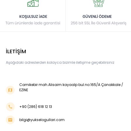
İLETİŞİM
Aşağıdaki adreslerden kolayca bizimle iletişime geçebilirsiniz
Camikebir mah.Alisaim kayaalp bul.no:165/A Çanakkale /
EZİNE
+90 (286) 618 12 13
bilgi@yukselogullari.com