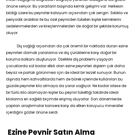
önüne seriyor. Bu yararların başında kemik gelişimi var. Herkesin
bildiği üzere bu peynirler kalsiyum açısından çok zengin. Sıklıkla ve
periyodik aralıklar ile bu özel peynirden tüketen kişiler kemiklerini
zedelenmelerden ve kireçlenmelerden de doğal bir şekilde korumuş
oluyor.
Diş sağlığı açısından da çok önemli bir noktada duran ezine
peynirleri damak yaralarına ve diş çürüklerine karşı doğal bir
koruma kalkanı oluşturuyor. Özellikle diş problemi yaşayan
çocuklarda süt kadar etkili olan ezine peynirleri dişlerin çok daha
beyaz ve parlak görünmesi için de ideal bir lezzet sunuyor. Bunun
dışında hem kahvaltılarda hem de börek içlerinde kullanılan bu
güzide peynirler kilo almaya da yarar sağlıyor. Ne kadar istese de
bir türlü kilo alamayan kişiler bu peyniri tükettiği takdirde ideal
kilolarına en sağlıklı biçimde erişmiş oluyorlar. Son dönemlerde
yapılan araştırmalar kansere karşı da etken koruyucu mineraller
içerdiğini gözler önüne serdi.
Ezine Peynir Satın Alma