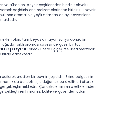
n ve tüketilen peynir çeşitlerinden biridir. Kahvaltı
k yemek çeşidinin ana malzemelerinden biridir. Bu peynir
ulunan aromalı ve yağlı otlardan dolayı hayvanların
amaktadır.
nekleri olan, tam beyaz olmayan sarıya dönük bir
, ağızda farklı aroması sayesinde güzel bir tat
zine peynir
i olmak üzere üç çeşitte üretilmektedir.
na hitap etmektedir.
edilerek üretilen bir peynir çeşididir. Ezine bölgesinin
. Firmamız da bahsetmiş olduğumuz bu özellikleri bilerek
 gerçekleştirmektedir. Çanakkale ilimizin özelliklerinden
 gerçekleştiren firmamız, kalite ve güvenden ödün