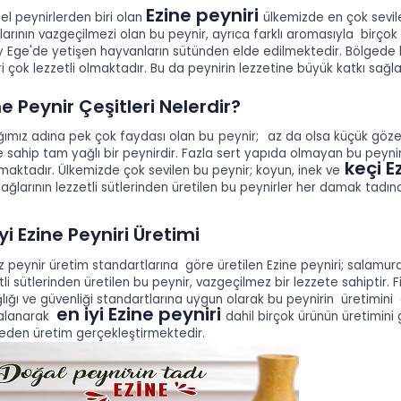
Ezine peyniri
el peynirlerden biri olan
ülkemizde en çok sevile
larının vazgeçilmezi olan bu peynir, ayrıca farklı aromasıyla birço
 Ege'de yetişen hayvanların sütünden elde edilmektedir. Bölgede b
ri çok lezzetli olmaktadır. Bu da peynirin lezzetine büyük katkı sağl
ne Peynir Çeşitleri Nelerdir?
ğımız adına pek çok faydası olan bu
peynir;
az da olsa küçük göze
 sahip tam yağlı bir peynirdir. Fazla sert yapıda olmayan bu peynir
keçi E
maktadır. Ülkemizde çok sevilen bu peynir; koyun, inek ve
ağlarının lezzetli sütlerinden üretilen bu peynirler her damak tadı
İyi Ezine Peyniri Üretimi
 peynir üretim standartlarına göre üretilen Ezine peyniri; salamura 
tli sütlerinden üretilen bu peynir, vazgeçilmez bir lezzete sahiptir
ğlığı ve güvenliği standartlarına uygun olarak bu peynirin üretimini
en iyi Ezine peyniri
alanarak
dahil birçok ürünün üretimini
den üretim gerçekleştirmektedir.