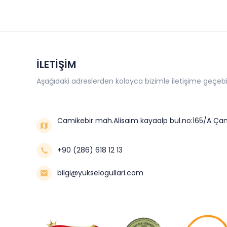
İLETİŞİM
Aşağıdaki adreslerden kolayca bizimle iletişime geçebil
Camikebir mah.Alisaim kayaalp bul.no:165/A Çan
+90 (286) 618 12 13
bilgi@yukselogullari.com