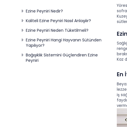
Yöres
sofra
Ezine Peyniri Nedir?
Kuzey
Kaliteli Ezine Peyniri Nasıl Anlaşılır?
sütle
Ezine Peyniri Neden Tüketilmeli?
Ezi
Ezine Peyniri Hangi Hayvanın Sütünden
Sağlı
Yapılıyor?
renge
bırak
Bağışıklık Sistemini Güçlendiren Ezine
Kaz d
Peyniri
En 
Beyaz
lezze
iş sa
fayd
verme