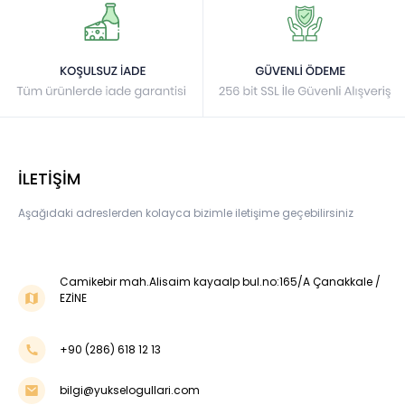
İLETİŞİM
Aşağıdaki adreslerden kolayca bizimle iletişime geçebilirsiniz
Camikebir mah.Alisaim kayaalp bul.no:165/A Çanakkale /
EZİNE
+90 (286) 618 12 13
bilgi@yukselogullari.com