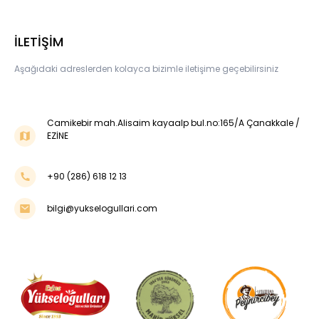
İLETİŞİM
Aşağıdaki adreslerden kolayca bizimle iletişime geçebilirsiniz
Camikebir mah.Alisaim kayaalp bul.no:165/A Çanakkale /
EZİNE
+90 (286) 618 12 13
bilgi@yukselogullari.com