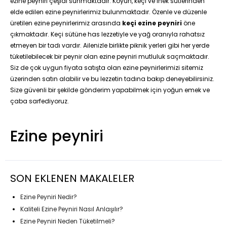
ezine peyniri çeşidi sunmaktadır. Koyun, keçi ve inek sütlerinden
elde edilen ezine peynirlerimiz bulunmaktadır. Özenle ve düzenle
üretilen ezine peynirlerimiz arasında
keçi ezine peyniri
öne
çıkmaktadır. Keçi sütüne has lezzetiyle ve yağ oranıyla rahatsız
etmeyen bir tadı vardır. Ailenizle birlikte piknik yerleri gibi her yerde
tüketilebilecek bir peynir olan ezine peyniri mutluluk saçmaktadır.
Siz de çok uygun fiyata satışta olan ezine peynirlerimizi sitemiz
üzerinden satın alabilir ve bu lezzetin tadına bakıp deneyebilirsiniz.
Size güvenli bir şekilde gönderim yapabilmek için yoğun emek ve
çaba sarfediyoruz.
Ezine peyniri
SON EKLENEN MAKALELER
Ezine Peyniri Nedir?
Kaliteli Ezine Peyniri Nasıl Anlaşılır?
Ezine Peyniri Neden Tüketilmeli?