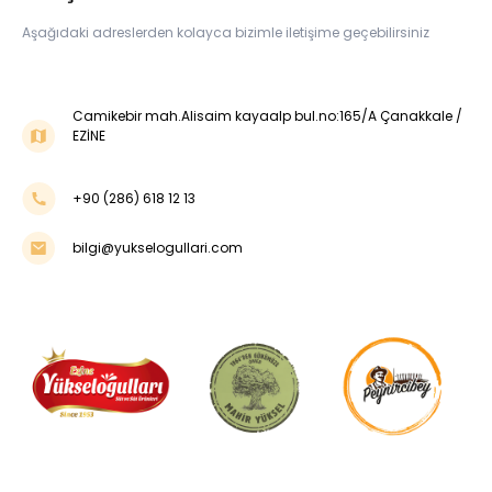
Aşağıdaki adreslerden kolayca bizimle iletişime geçebilirsiniz
Camikebir mah.Alisaim kayaalp bul.no:165/A Çanakkale /
EZİNE
+90 (286) 618 12 13
bilgi@yukselogullari.com