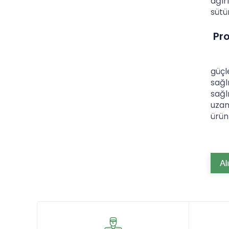
ağır
sütü
Pro
Ezin
güçl
sağl
sağl
uzam
ürün