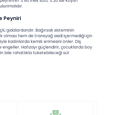
 peynirinin % 80 inek sütü % 20 ise koyun
ulunmalıdır.
e Peyniri
ü gıdalardandır. Bağırsak sisteminin
ük olması hem de transyağ asidi içermediği için
iyle kadınlarda kemik erimesini önler. Diş
de engeller. Hafızayı güçlendirir, çocuklarda boy
in bile rahatlıkla tüketebileceği süt