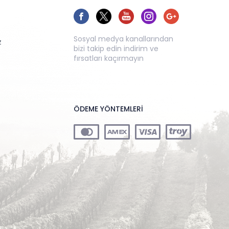
Sosyal medya kanallarından
z
bizi takip edin indirim ve
fırsatları kaçırmayın
ÖDEME YÖNTEMLERİ