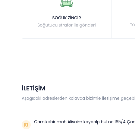
İLETİŞİM
Aşağıdaki adreslerden kolayca bizimle iletişime geçebil
Camikebir mah.Alisaim kayaalp bul.no:165/A Çan