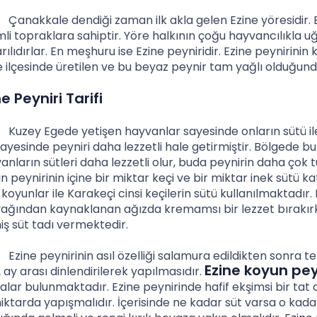
kkale dendiği zaman ilk akla gelen Ezine yöresidir. Ezin
mli topraklara sahiptir. Yöre halkının çoğu hayvancılıkla uğ
rılıdırlar. En meşhuru ise Ezine peyniridir. Ezine peynirinin
e ilçesinde üretilen ve bu beyaz peynir tam yağlı olduğu
ne Peyniri Tarifi
y Egede yetişen hayvanlar sayesinde onların sütü ile e
sayesinde peyniri daha lezzetli hale getirmiştir. Bölgede b
anların sütleri daha lezzetli olur, buda peynirin daha çok t
n peynirinin içine bir miktar keçi ve bir miktar inek sütü ka
i koyunlar ile Karakeçi cinsi keçilerin sütü kullanılmaktadı
yağından kaynaklanan ağızda kremamsı bir lezzet bırakırk
iş süt tadı vermektedir.
e peynirinin asıl özelliği salamura edildikten sonra te
Ezine koyun pey
2 ay arası dinlendirilerek yapılmasıdır.
alar bulunmaktadır. Ezine peynirinde hafif ekşimsi bir tat 
iktarda yapışmalıdır. İçerisinde ne kadar süt varsa o ka