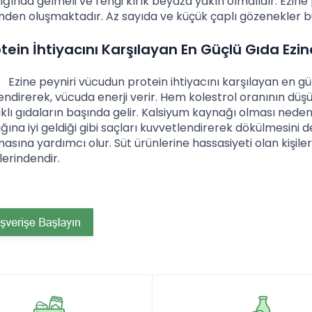
lığında gelmeli ve rengi kırık beyaza yakın olmalıdır. Ezine
nden oluşmaktadır. Az sayıda ve küçük çaplı gözenekler b
tein İhtiyacını Karşılayan En Güçlü Gıda Ezin
e peyniri vücudun protein ihtiyacını karşılayan en güçl
endirerek, vücuda enerji verir. Hem kolestrol oranının düş
ıklı gıdaların başında gelir. Kalsiyum kaynağı olması neden
ığına iyi geldiği gibi saçları kuvvetlendirerek dökülmesini 
asına yardımcı olur. Süt ürünlerine hassasiyeti olan kişiler
lerindendir.