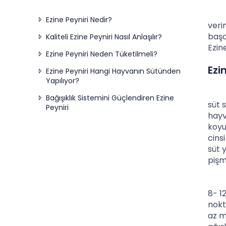
Çana
Ezine Peyniri Nedir?
veri
başa
Kaliteli Ezine Peyniri Nasıl Anlaşılır?
Ezin
Ezine Peyniri Neden Tüketilmeli?
Ezi
Ezine Peyniri Hangi Hayvanın Sütünden
Yapılıyor?
Kuze
Bağışıklık Sistemini Güçlendiren Ezine
süt 
Peyniri
hayv
koyu
cins
süt 
pişm
Ezin
8- 1
nokt
az m