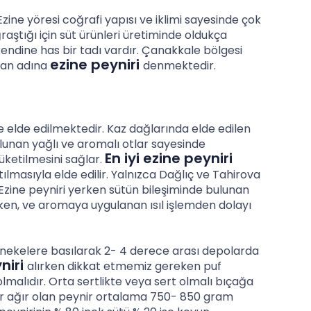
e yöresi coğrafi yapısı ve iklimi sayesinde çok
raştığı için süt ürünleri üretiminde oldukça
 kendine has bir tadı vardır. Çanakkale bölgesi
ezine peyniri
ndan adına
denmektedir.
lde edilmektedir. Kaz dağlarında elde edilen
ulunan yağlı ve aromalı otlar sayesinde
En iyi ezine peyniri
üketilmesini sağlar.
tılmasıyla elde edilir. Yalnızca Dağlıç ve Tahirova
r. Ezine peyniri yerken sütün bileşiminde bulunan
en, ve aromaya uygulanan ısıl işlemden dolayı
nekelere basılarak 2- 4 derece arası depolarda
niri
alırken dikkat etmemiz gereken puf
olmalıdır. Orta sertlikte veya sert olmalı bıçağa
dar ağır olan peynir ortalama 750- 850 gram