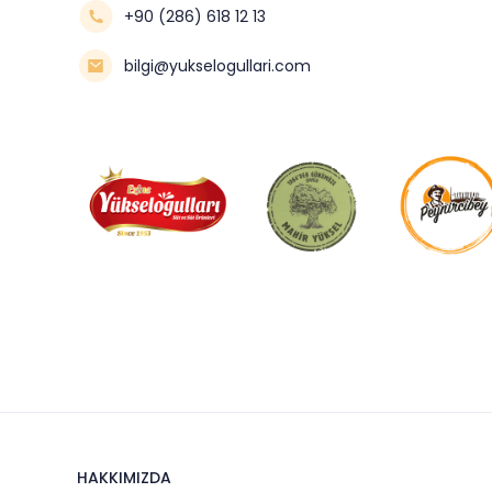
+90 (286) 618 12 13
bilgi@yukselogullari.com
HAKKIMIZDA