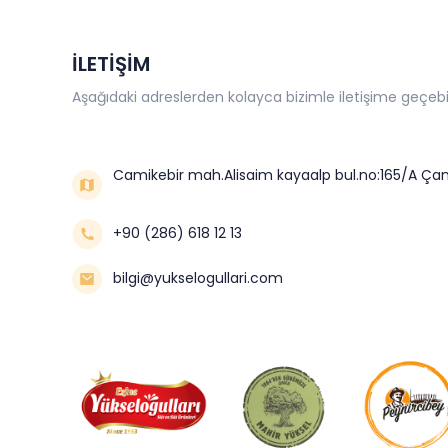
İLETİŞİM
Aşağıdaki adreslerden kolayca bizimle iletişime geçebil
Camikebir mah.Alisaim kayaalp bul.no:165/A Çan
+90 (286) 618 12 13
bilgi@yukselogullari.com