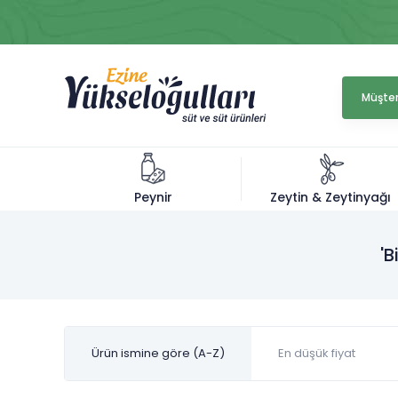
Müşter
Zeytin & Zeytinyağı
Peynir
'B
Ürün ismine göre (A-Z)
En düşük fiyat