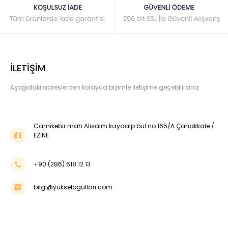
İLETİŞİM
Aşağıdaki adreslerden kolayca bizimle iletişime geçebilirsiniz
Camikebir mah.Alisaim kayaalp bul.no:165/A Çanakkale /
EZİNE
+90 (286) 618 12 13
bilgi@yukselogullari.com