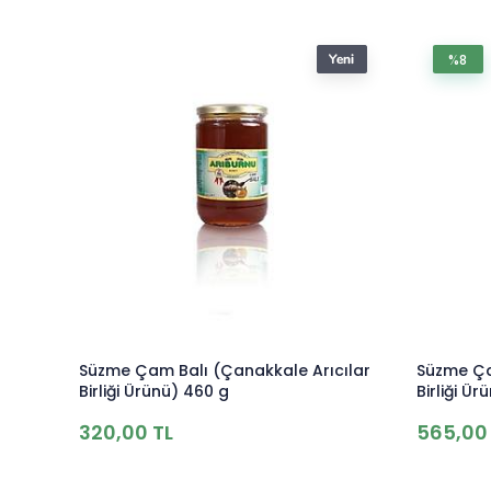
%8
Süzme Çam Balı (Çanakkale Arıcılar
Süzme Ça
Birliği Ürünü) 460 g
Birliği Ür
320,00 TL
565,00 