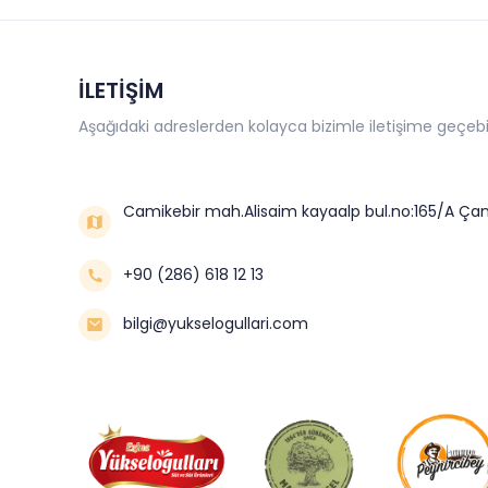
İLETİŞİM
Aşağıdaki adreslerden kolayca bizimle iletişime geçebil
Camikebir mah.Alisaim kayaalp bul.no:165/A Çan
+90 (286) 618 12 13
bilgi@yukselogullari.com