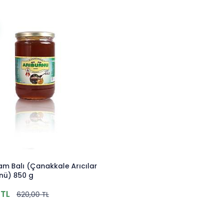
m Balı (Çanakkale Arıcılar
ünü) 850 g
TL
620,00 TL