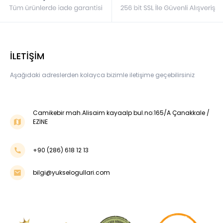
İLETİŞİM
Aşağıdaki adreslerden kolayca bizimle iletişime geçebilirsiniz
Camikebir mah.Alisaim kayaalp bul.no:165/A Çanakkale /
EZİNE
+90 (286) 618 12 13
bilgi@yukselogullari.com