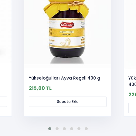
Yükseloğulları Ayva Reçeli 400 g
Yük
40
215,00 TL
22
Sepete Ekle