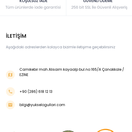
İLETİŞİM
Aşağıdaki adreslerden kolayca bizimle iletişime geçebilirsiniz
Camikebir mah.Alisaim kayaalp bul.no:165/A Çanakkale /
EZİNE
+90 (286) 618 12 13
bilgi@yukselogullari.com