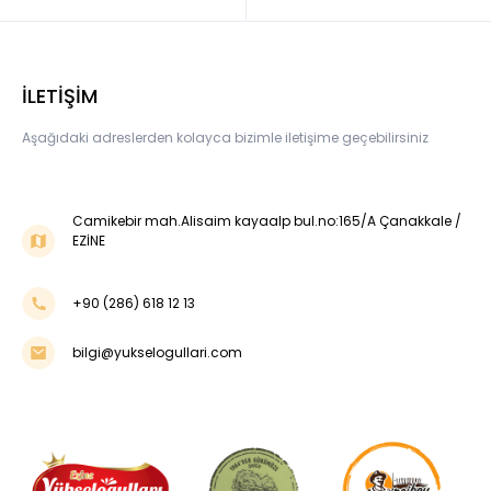
İLETİŞİM
Aşağıdaki adreslerden kolayca bizimle iletişime geçebilirsiniz
Camikebir mah.Alisaim kayaalp bul.no:165/A Çanakkale /
EZİNE
+90 (286) 618 12 13
bilgi@yukselogullari.com